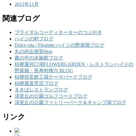
2011年11月
関連ブログ
ブライダルコーディネーターのつぶやき
ハイジの村ブログ
Dolce vita / Fleurette ハイジの野菜畑ブログ
丸の内企画室blog
森の中の水族館ブログ
桔梗屋河口湖FLOWERGARDEN・レストランハイジの
野菜畑・長寿村権六 BLOG
桔梗信玄餅工場テーマパークブログ
桔梗屋直営店ブログ
まきばレストランブログ
清里丘の公園ゴルフコースブログ
清里丘の公園ファミリーパーク＆キャンプ場ブログ
リンク