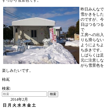
すっかり雪景色です。
昨日みんなで
雪かきをした
のですが、今
日はつるつる
で
工房への出入
りも滑らない
ようによちよ
ち歩きです。
しばらくは足
元に注意しな
がら雪景色を
楽しみたいです。
柿嶌
検索:
2014年2月
日
月
火
水
木
金
土