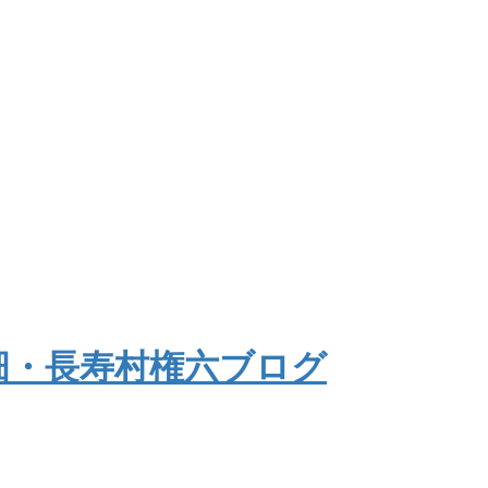
菜畑・長寿村権六ブログ