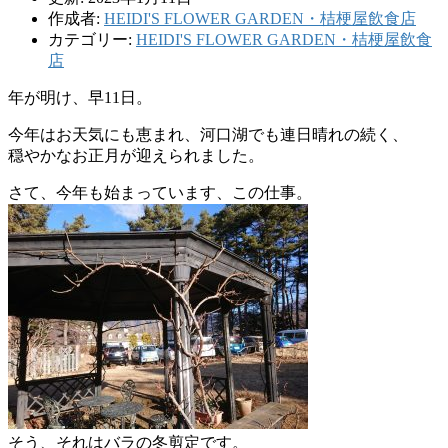
作成者:
HEIDI'S FLOWER GARDEN・桔梗屋飲食店
カテゴリー:
HEIDI'S FLOWER GARDEN・桔梗屋飲食
店
年が明け、早11日。
今年はお天気にも恵まれ、河口湖でも連日晴れの続く、
穏やかなお正月が迎えられました。
さて、今年も始まっています、この仕事。
そう、それはバラの冬剪定です。