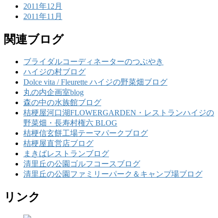
2011年12月
2011年11月
関連ブログ
ブライダルコーディネーターのつぶやき
ハイジの村ブログ
Dolce vita / Fleurette ハイジの野菜畑ブログ
丸の内企画室blog
森の中の水族館ブログ
桔梗屋河口湖FLOWERGARDEN・レストランハイジの
野菜畑・長寿村権六 BLOG
桔梗信玄餅工場テーマパークブログ
桔梗屋直営店ブログ
まきばレストランブログ
清里丘の公園ゴルフコースブログ
清里丘の公園ファミリーパーク＆キャンプ場ブログ
リンク