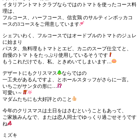
イタリアントマトクラブならではのトマトを使ったコース料
理は、
フルコース、ハーフコース、信玄鶏 のサルティンボッカコ
ースの3コースをご用意しています
シェフいわく、フルコースではオードブルのトマトのジュレ
に始まり
パスタ、魚料理もトマトとエビ、カニのスープ仕立てと、
自慢のトマ トをたっぷり使用しているそうです
もうこれだけでも、私、ときめいてしまいます…
デザートにもクリスマス
ならではの
一工夫があるんですよ、とホールスタッフがさらに一言。
いちごがサンタの形に…
可愛い～
マダムたちにも大好評とのこと
今年のクリスマスは土日をはさむということもあって、
ご家族みんなで、または恋人同士でゆっくり過ごせそうです
ね
ミズキ