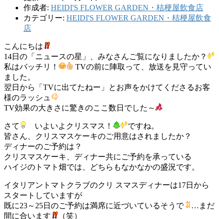
作成者:
HEIDI'S FLOWER GARDEN・桔梗屋飲食店
カテゴリー:
HEIDI'S FLOWER GARDEN・桔梗屋飲食
店
こんにちは
14日の「ニュースの星」、みなさんご覧になりましたか？
私はバッチリ！
TVの前に陣取って、放送を見守ってい
ました。
翌日から「TVに出てたねー」とお声をかけてくださるお客
様のラッシュ
TV効果の大きさに驚きのここ数日でした～
さて
いよいよクリスマス！
ですね。
皆さん、クリスマスケーキのご用意はされましたか？
ディナーのご予約は？
クリスマスケーキ、ディナー共にご予約を承っている
ハイジのトマト畑では、どちらもなかなかの盛況です。
イタリアントマトクラブのクリ スマスディナーは17日から
スタートしていますが
既に23～25日のご予約は満席に近づいているそうで
…まだ
間に合います
（笑）