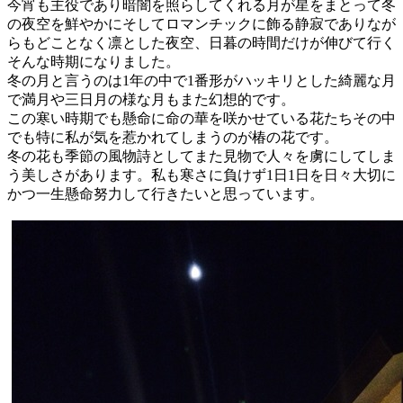
今宵も主役であり暗闇を照らしてくれる月が星をまとって冬
の夜空を鮮やかにそしてロマンチックに飾る静寂でありなが
らもどことなく凛とした夜空、日暮の時間だけが伸びて行く
そんな時期になりました。
冬の月と言うのは1年の中で1番形がハッキリとした綺麗な月
で満月や三日月の様な月もまた幻想的です。
この寒い時期でも懸命に命の華を咲かせている花たちその中
でも特に私が気を惹かれてしまうのが椿の花です。
冬の花も季節の風物詩としてまた見物で人々を虜にしてしま
う美しさがあります。私も寒さに負けず1日1日を日々大切に
かつ一生懸命努力して行きたいと思っています。