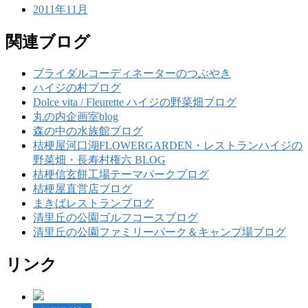
2011年11月
関連ブログ
ブライダルコーディネーターのつぶやき
ハイジの村ブログ
Dolce vita / Fleurette ハイジの野菜畑ブログ
丸の内企画室blog
森の中の水族館ブログ
桔梗屋河口湖FLOWERGARDEN・レストランハイジの
野菜畑・長寿村権六 BLOG
桔梗信玄餅工場テーマパークブログ
桔梗屋直営店ブログ
まきばレストランブログ
清里丘の公園ゴルフコースブログ
清里丘の公園ファミリーパーク＆キャンプ場ブログ
リンク